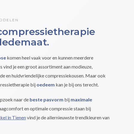
DDELEN
 compressietherapie
 ledemaat.
ose
komen heel vaak voor en kunnen meerdere
s vind je een groot assortiment aan modieuze,
nde en huidvriendelijke compressiekousen. Maar ook
essietherapie bij
oedeem
kan je bij ons terecht.
opzoek naar de
beste pasvorm
bij
maximale
aagcomfort en optimale compressie staan bij
kel in Tienen
vind je de allernieuwste trendkleuren van