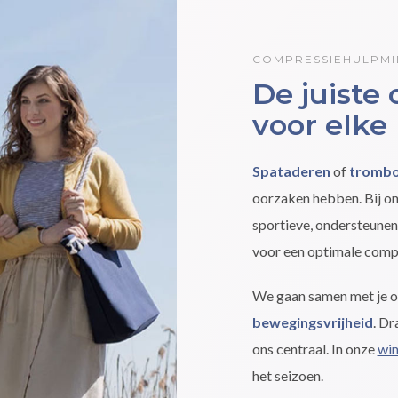
COMPRESSIEHULPMI
De juiste
voor elke
Spataderen
of
tromb
oorzaken hebben. Bij on
sportieve, ondersteune
voor een optimale compr
We gaan samen met je 
bewegingsvrijheid
. Dr
ons centraal. In onze
win
het seizoen.