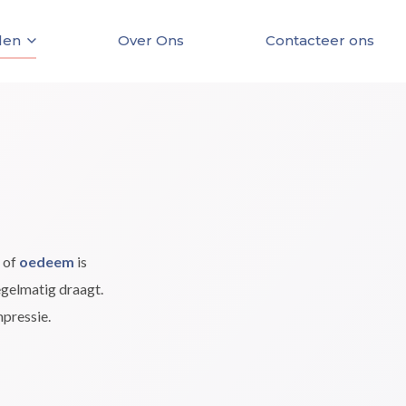
len
Over Ons
Contacteer ons
of
oedeem
is
egelmatig draagt.
pressie.