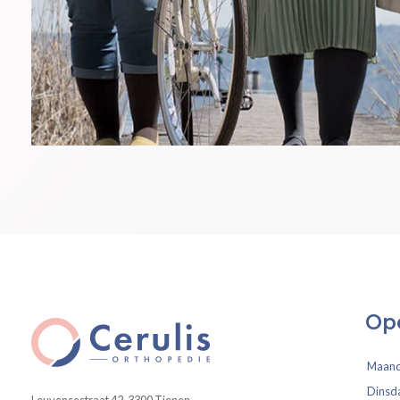
Op
Maan
Dinsd
Leuvensestraat 42, 3300 Tienen