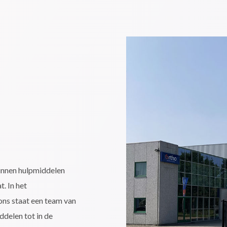
unnen hulpmiddelen
. In het
ons staat een team van
delen tot in de